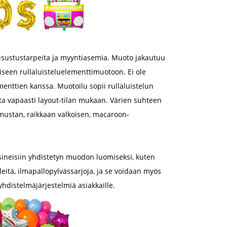
n sisustustarpeita ja myyntiasemia. Muoto jakautuu
aiseen rullaluisteluelementtimuotoon. Ei ole
ementtien kanssa. Muotoilu sopii rullaluistelun
ita vapaasti layout-tilan mukaan. Värien suhteen
 mustan, raikkaan valkoisen, macaroon-
esineisiin yhdistetyn muodon luomiseksi, kuten
leitä, ilmapallopylvässarjoja, ja se voidaan myös
hdistelmäjärjestelmiä asiakkaille.