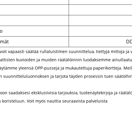
o
lmät
DD
oit vapaasti säätää rullaluistimen suunnittelua, tiettyjä mittoja ja
tisten kuvioiden ja muiden räätälöinnin luodaksemme ainutlaatuisia
 käytämme yleensä OPP-pusseja ja mukautettuja paperikortteja. Meil
n suunnitteluluonnoksen ja tarjota täyden prosessin tuen säätöihin
on saadaksesi eksklusiivisia tarjouksia, tuotenäytekirjoja ja räätälö
 koristeluun. Voit myös nauttia seuraavista palveluista