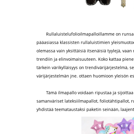
Rullaluistelufolioilmapalloillamme on runsaa
pääasiassa klassisten rullaluistimien yleismuoto
olemassa vain yksittäisiä itsenäisiä tyylejä, vaan
trendiin ja elinvoimaisuuteen. Koko kattaa piene
tärkein värikylläisyys on trendivärijärjestelmä,
värijärjestelmän jne. ottaen huomioon yleisön est
Tämä ilmapallo voidaan ripustaa ja sijoitta
samanväriset lateksiilmapallot, foliotähtipallot,
yhdistää teemataustaksi paketin seinään, laajen