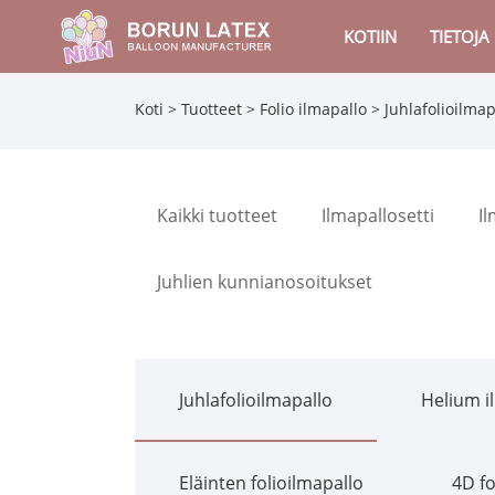
KOTIIN
TIETOJA
Koti
>
Tuotteet
>
Folio ilmapallo
>
Juhlafolioilmap
Kaikki tuotteet
Ilmapallosetti
I
Juhlien kunnianosoitukset
Juhlafolioilmapallo
Helium i
Eläinten folioilmapallo
4D fo