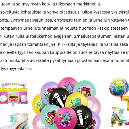
uaan ja se myy hyvin koti- ja ulkomaan markkinoilla.
 soveltuvia kohtauksia ja vahva plastisuus. Olipa kyseessä yksityisti
hta. Syntymäpäiväjuhlissa, erityisesti teinien ja urheilun ystävien 
satempaavan urheilutunnelman ja nousta huomion keskipisteeseen p
hliin, kuten rullaluistelukerhon avajaisiin, urheilutapahtumiin, las
ja lapsen toimintaan jne. Kirkkailla ja täyteläisillä väreillä sekä 
oleville fyysisen kaupan kauppiaille on suositeltavaa näyttää se in
aasti houkutella asiakkaita pysähtymään ja ostamaan, lisätä huomatta
jähdys myymälässä.