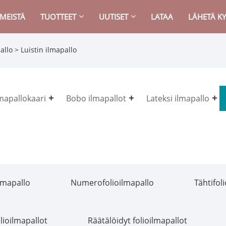
 MEISTÄ
TUOTTEET
UUTISET
LATAA
LÄHETÄ KY
allo
> Luistin ilmapallo
lmapallokaari
Bobo ilmapallot
Lateksi ilmapallo
lmapallo
Numerofolioilmapallo
Tähtifol
lioilmapallot
Räätälöidyt folioilmapallot