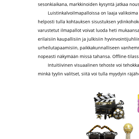
sesonkiaikana, markkinoiden kysyntä jatkaa nous
Luistinkalvoilmapalloissa on laaja valikoima
helposti tulla kohtauksen sisustuksen ydinkohoko
varustetut ilmapallot voivat luoda heti mukaan
erilaisiin kaupallisiin ja julkisiin hyvinvointiju
urheilutapaamisiin, paikkakunnalliseen vanhemman 
nopeasti näkymään missä tahansa. Offline-tilassa 
Intuitiivinen visuaalinen tehoste voi tehokk
minkä tyylin valitset, siitä voi tulla myydyin rä