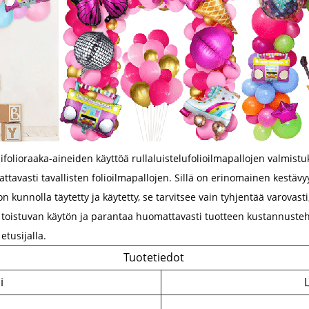
lioraaka-aineiden käyttöä rullaluistelufolioilmapallojen valmistuks
avasti tavallisten folioilmapallojen. Sillä on erinomainen kestävy
n kunnolla täytetty ja käytetty, se tarvitsee vain tyhjentää varovasti, 
taa toistuvan käytön ja parantaa huomattavasti tuotteen kustannust
etusijalla.
Tuotetiedot
i
L