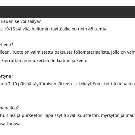
 kauan se voi säilyä?
ää 10-15 päivää, heliumin täyttöaika on noin 48 tuntia.
elleen?
en. Tuote on valmistettu paksusta foliomateriaalista, jolla on vahva
n kierrättää monta kertaa deflaation jälkeen.
ettynä?
ä 7-10 päivää täyttämisen jälkeen. Ulkokäyttöön skeittifoliopallon, j
lmapalloa?
ttu, sileä ja purseeton, läpäissyt turvallisuustestin, myrkytön ja mau
nsa kanssa.