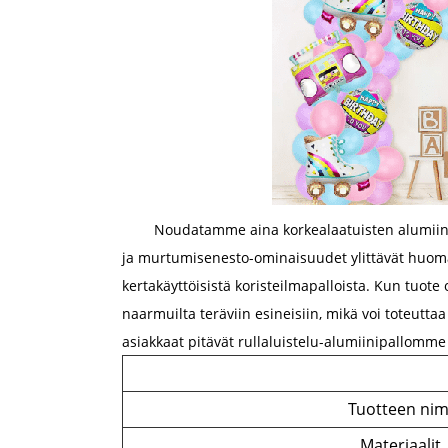
Noudatamme aina korkealaatuisten alumiinifo
ja murtumisenesto-ominaisuudet ylittävät huomatt
kertakäyttöisistä koristeilmapalloista. Kun tuote o
naarmuilta teräviin esineisiin, mikä voi toteut
asiakkaat pitävät rullaluistelu-alumiinipallomme 
Tuotteen nim
Materiaalit