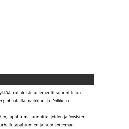
älykkäät rullaluisteluelementit suunnittelun
to globaaleilla markkinoilla. Poikkeaa
iden, tapahtumasuunnittelijoiden ja fyysisten
n urheilutapahtumien ja nuorisoteeman