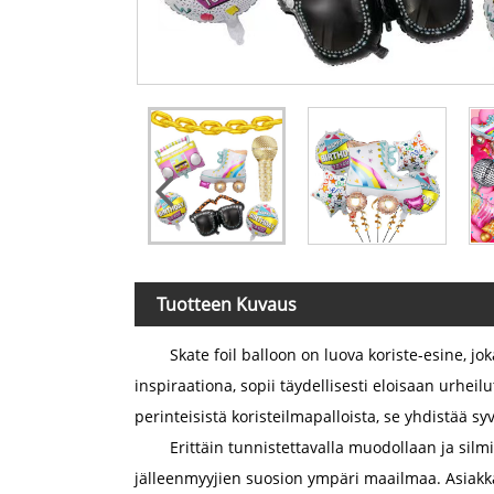
Tuotteen Kuvaus
Skate foil balloon on luova koriste-esine, jo
inspiraationa, sopii täydellisesti eloisaan urheil
perinteisistä koristeilmapalloista, se yhdistää syvä
Erittäin tunnistettavalla muodollaan ja silm
jälleenmyyjien suosion ympäri maailmaa. Asiakk