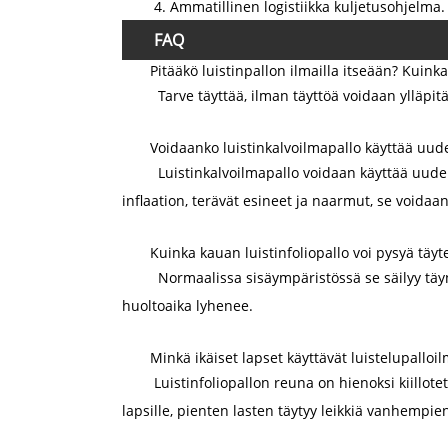
4. Ammatillinen logistiikka kuljetusohjelma.
FAQ
Pitääkö luistinpallon ilmailla itseään? Kuinka
Tarve täyttää, ilman täyttöä voidaan ylläpit
Voidaanko luistinkalvoilmapallo käyttää uud
Luistinkalvoilmapallo voidaan käyttää uudelle
inflaation, terävät esineet ja naarmut, se voidaa
Kuinka kauan luistinfoliopallo voi pysyä täyt
Normaalissa sisäympäristössä se säilyy täynn
huoltoaika lyhenee.
Minkä ikäiset lapset käyttävät luistelupalloi
Luistinfoliopallon reuna on hienoksi kiillote
lapsille, pienten lasten täytyy leikkiä vanhempie