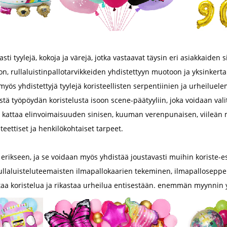
sti tyylejä, kokoja ja värejä, jotka vastaavat täysin eri asiakkaide
on, rullaluistinpallotarvikkeiden yhdistettyyn muotoon ja yksinkert
 myös yhdistettyjä tyylejä koristeellisten serpentiinien ja urheiluel
stä työpöydän koristelusta isoon scene-päätyyliin, joka voidaan val
 se kattaa elinvoimaisuuden sinisen, kuuman verenpunaisen, viileän
eettiset ja henkilökohtaiset tarpeet.
a erikseen, ja se voidaan myös yhdistää joustavasti muihin koriste-
 rullaluisteluteemaisten ilmapallokaarien tekeminen, ilmapalloseppe
taa koristelua ja rikastaa urheilua entisestään. enemmän myynnin y