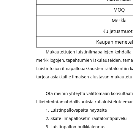
MOQ
Merkki
Kuljetusmuot
Kaupan menete
Mukautettujen luistinilmapallojen kohdalla v
merkkilogojen, tapahtumien iskulauseiden, temaat
Luistinfolion ilmapallopakkausten räätälöintiin
tarjota asiakkaille ilmaisen alustavan mukautetu
Ota meihin yhteyttä välittömään konsultaatio
liiketoimintamahdollisuuksia rullaluisteluteeman
1. Luistinpallovapaita näytteitä
2. Skate ilmapallosetin räätälöintipalvelu
3. Luistinpallon bulkkialennus