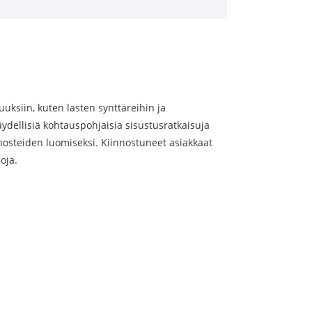
suuksiin, kuten lasten synttäreihin ja
dellisiä kohtauspohjaisia ​​sisustusratkaisuja
hosteiden luomiseksi. Kiinnostuneet asiakkaat
oja.