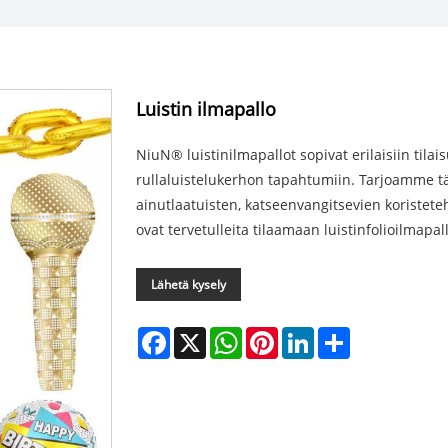
Luistin ilmapallo
NiuN® luistinilmapallot sopivat erilaisiin tilai
rullaluistelukerhon tapahtumiin. Tarjoamme täy
ainutlaatuisten, katseenvangitsevien koristete
ovat tervetulleita tilaamaan luistinfolioilmapall
Lähetä kysely
Facebook
X
WhatsApp
Pinterest
LinkedIn
Share