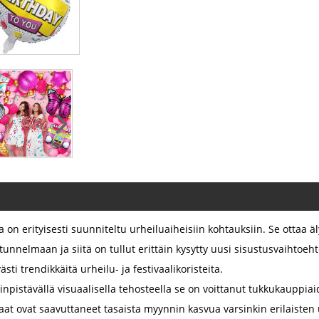
ka on erityisesti suunniteltu urheiluaiheisiin kohtauksiin. Se ottaa 
utunnelmaan ja siitä on tullut erittäin kysytty uusi sisustusvaihtoeh
sti trendikkäitä urheilu- ja festivaalikoristeita.
iinpistävällä visuaalisella tehosteella se on voittanut tukkukauppia
aat ovat saavuttaneet tasaista myynnin kasvua varsinkin erilaiste