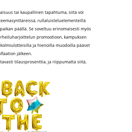
laisuus tai kaupallinen tapahtuma, siitä voi
teemasynttäreissä, rullaluisteluelementeillä
aikan päällä. Se soveltuu erinomaisesti myös
ten urheiluharjoittelun promootioon, kampuksen
kolmiulotteisilla ja hienoilla muodoilla pääset
flaation jälkeen.
vasti tilausprosenttia, ja riippumatta siitä,