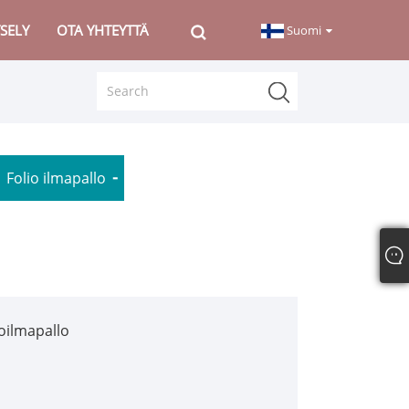
SELY
OTA YHTEYTTÄ
Suomi
Folio ilmapallo
ioilmapallo