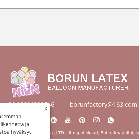
+86-18931392546
borunfactory@163.com
X
 paremman
ikennettä ja
stoa hyväksyt
orun Latex Products Co., LTD. - Ilmapallokaari, Bobo-ilmapallot, la