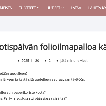
 MEISTÄ
TUOTTEET
UUTISET
LATAA
LÄHETÄ KY
tispäivän folioilmapalloa k
●
2025-11-20
●
2
●
Jätä minulle viesti
tetään uudelleen?
sen jälkeen ja käytä sitä uudelleen seuraavaan täyttöön.
llosetin paperikoriste koota?
rs Party -sisustussetti pääasiassa sisältää?