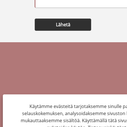
Lähetä
Käytämme evästeitä tarjotaksemme sinulle
selauskokemuksen, analysoidaksemme sivuston li
mukauttaaksemme sisältöä. Käyttämällä tätä sivu
Copyright © 2022 Kiina Hebei Xiongxian B