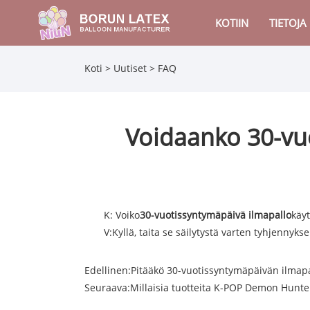
KOTIIN
TIETOJA
Koti
>
Uutiset
>
FAQ
Voidaanko 30-vuo
K: Voiko
30-vuotissyntymäpäivä ilmapallo
käy
V:
Kyllä, taita se säilytystä varten tyhjennyk
Edellinen:
Pitääkö 30-vuotissyntymäpäivän ilmapa
Seuraava:
Millaisia ​​tuotteita K-POP Demon Hunte