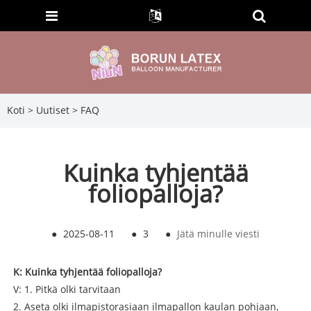
Koti
>
Uutiset
>
FAQ
Kuinka tyhjentää
foliopalloja?
●
2025-08-11
●
3
●
Jätä minulle viesti
K: Kuinka tyhjentää foliopalloja?
V: 1. Pitkä olki tarvitaan
2. Aseta olki ilmapistorasiaan ilmapallon kaulan pohjaan,