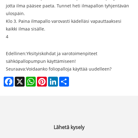
jotta ilma pääsee paeta. Tunnet heti ilmapallon tyhjentävän
ulospäin.
Klo 3. Paina ilmapallo varovasti kädelläsi vapauttaaksesi
kaikki ilmaa sisälle.
4
Edellinen:
Yksityiskohdat ja varotoimenpiteet
sähköpallopumpun käyttämiseen!
Seuraava:
Voidaanko foliopalloja käyttää uudelleen?
Facebook
X
WhatsApp
Pinterest
LinkedIn
Share
Lähetä kysely