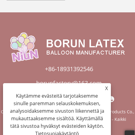
+86-18931392546
borunfactory@163.com
X
Käytämme evästeitä tarjotaksemme
sinulle paremman selauskokemuksen,
analysoidaksemme sivuston liikennettä ja
Copyright © 2022 Kiina Hebei Xiongxian Borun Latex Products Co.,
mukauttaaksemme sisältöä. Käyttämällä
LTD. - Ilmapallokaari, Bobo-ilmapallot, lateksipallot - Kaikki
tätä sivustoa hyväksyt evästeiden käytön.
oikeudet pidätetään.
Tietosuojakäytäntö