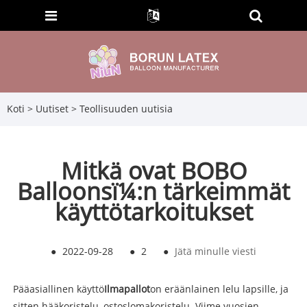
Koti
>
Uutiset
>
Teollisuuden uutisia
Mitkä ovat BOBO
Balloonsï¼:n tärkeimmät
käyttötarkoitukset
●
2022-09-28
●
2
●
Jätä minulle viesti
Pääasiallinen käyttö
Ilmapallot
on eräänlainen lelu lapsille, ja
sitten hääkoristelu, ostoslomakoristelu. Viime vuosien