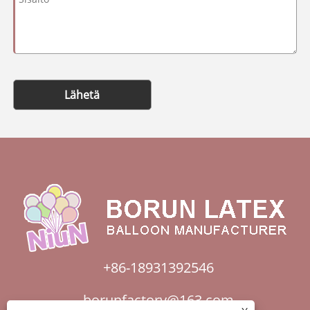
Lähetä
+86-18931392546
borunfactory@163.com