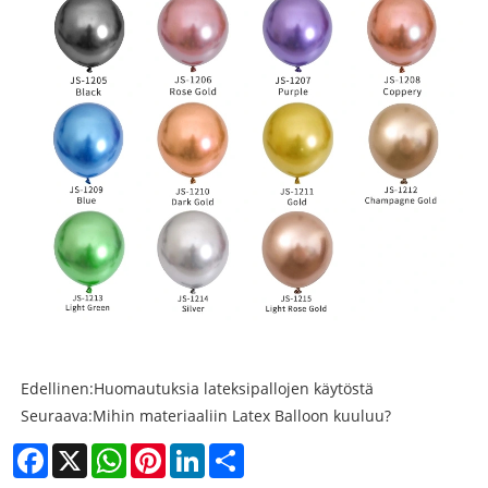
Edellinen:
Huomautuksia lateksipallojen käytöstä
Seuraava:
Mihin materiaaliin Latex Balloon kuuluu?
Facebook
X
WhatsApp
Pinterest
LinkedIn
Share