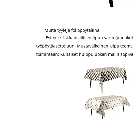
Muita tyylejä foliopöytäliina
Esimerkiksi kansallisen lipun värin (punaku
työpöytäasetteluun. Mustavalkoinen kilpa teema,
toimintaan; Kultaiset huippuluokan mallit sopivat 