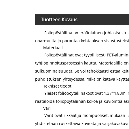
Tuotteen Kuvaus
Foliopöytäliina on eräänlainen juhlasisustus,
naarmuilta ja parantaa kohtauksen sisustustekst
Materiaali
Foliopöytäliinat ovat tyypillisesti PET-alumi
tyhjiöpinnoitusprosessin kautta. Materiaalilla on
sulkuominaisuudet. Se voi tehokkaasti estää keit
puhdistuksen yhteydessä, mikä on kätevä käyttä
Tekniset tiedot
Yleiset foliopöytäliinakoot ovat 1,37*1,83m,
räätälöidä foliopöytäliinan kokoa ja kuviointia
Väri
Värit ovat rikkaat ja monipuoliset, mukaan l
yhdistetään ruskettavia kuvioita ja sarjakuvakuvioi