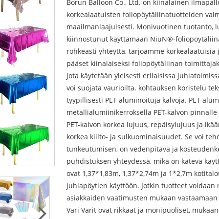
Borun Balloon Co., Ltd. on kiinalainen ilmapal
korkealaatuisten foliopöytäliinatuotteiden val
maailmanlaajuisesti. Monivuotinen tuotanto, luot
kiinnostunut käyttämään NiuN®-foliopöytäliinaa 
rohkeasti yhteyttä, tarjoamme korkealaatuisia j
pääset kiinalaiseksi foliopöytäliinan toimittaja
jota käytetään yleisesti erilaisissa juhlatoimis
voi suojata vaurioilta. kohtauksen koristelu tek
tyypillisesti PET-aluminoituja kalvoja. PET-alu
metallialumiinikerroksella PET-kalvon pinnalle 
PET-kalvon korkea lujuus, repäisylujuus ja ik
korkea kiilto- ja sulkuominaisuudet. Se voi teho
tunkeutumisen, on vedenpitävä ja kosteudenkest
puhdistuksen yhteydessä, mikä on kätevä käyttä
ovat 1,37*1,83m, 1,37*2,74m ja 1*2,7m kotitalo
juhlapöytien käyttöön. Jotkin tuotteet voidaan 
asiakkaiden vaatimusten mukaan vastaamaan e
Väri Värit ovat rikkaat ja monipuoliset, mukaa