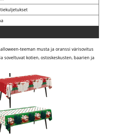
atiekuljetukset
na
, halloween-teeman musta ja oranssi värisovitus
 soveltuvat kotien, ostoskeskusten, baarien ja