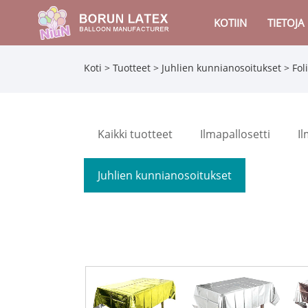
KOTIIN
TIETOJA
Koti
>
Tuotteet
>
Juhlien kunnianosoitukset
> Fol
Kaikki tuotteet
Ilmapallosetti
I
Juhlien kunnianosoitukset