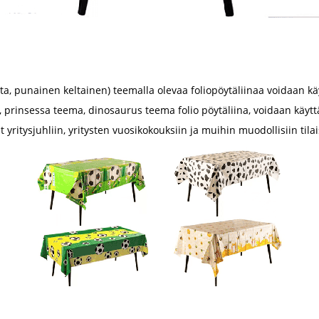
lta, punainen keltainen) teemalla olevaa foliopöytäliinaa voidaan k
 prinsessa teema, dinosaurus teema folio pöytäliina, voidaan käy
yritysjuhliin, yritysten vuosikokouksiin ja muihin muodollisiin tila